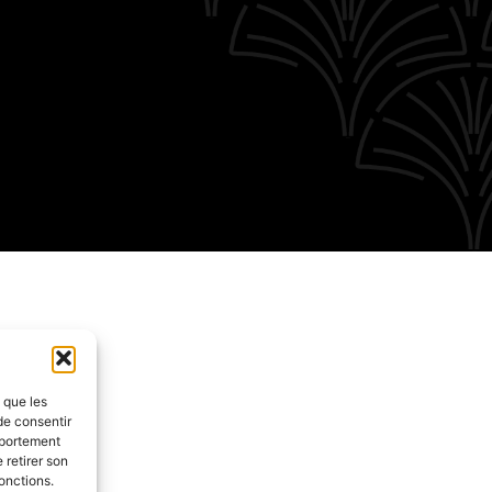
s que les
de consentir
mportement
 retirer son
onctions.