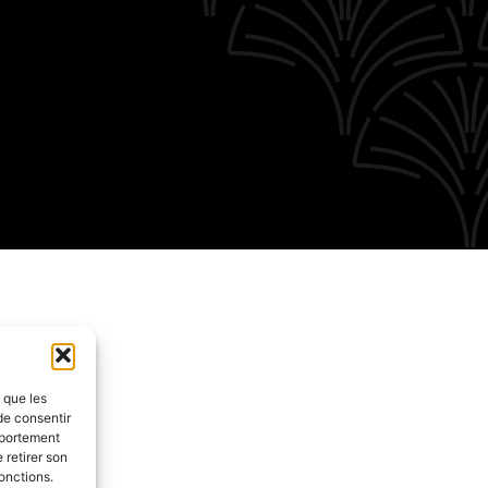
s que les
de consentir
mportement
 retirer son
onctions.