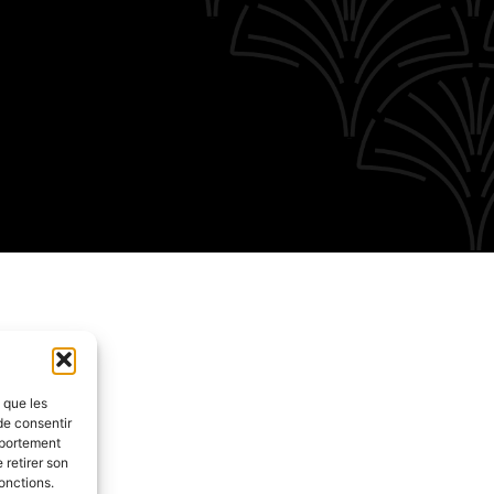
s que les
de consentir
mportement
 retirer son
onctions.