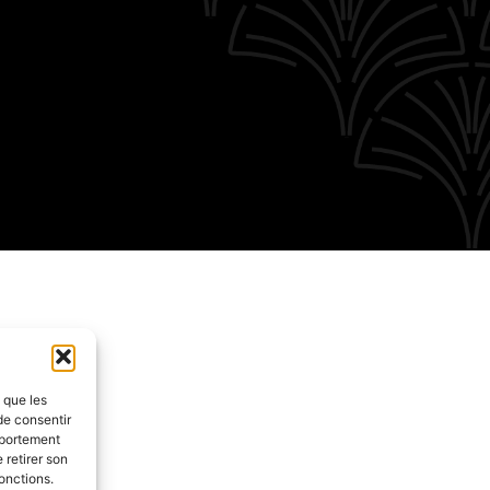
s que les
de consentir
mportement
 retirer son
onctions.